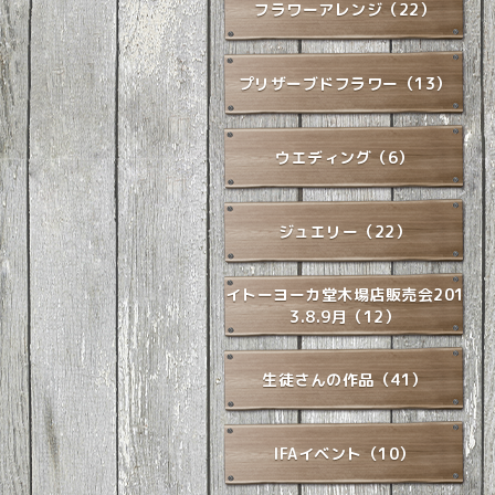
フラワーアレンジ（22）
プリザーブドフラワー（13）
ウエディング（6）
ジュエリー（22）
イトーヨーカ堂木場店販売会201
3.8.9月（12）
生徒さんの作品（41）
IFAイベント（10）