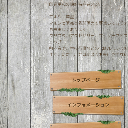
国連平和の鐘維持推進メンバー
マルシェ華星
マルシェ販売と委託販売を募集しておりま
も募集しております
クリスタルアクセサリー、プリザーブドフ
ョップ
町内会や、学校行事などの1dayレッス
ます。ただし、地域によりお受けできない
トップページ
インフォメーション