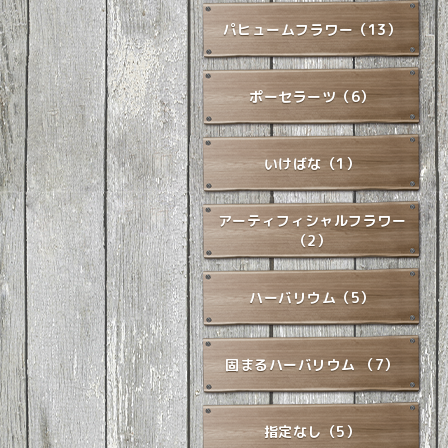
パヒュームフラワー（13）
ポーセラーツ（6）
いけばな（1）
アーティフィシャルフラワー
（2）
ハーバリウム（5）
固まるハーバリウム （7）
指定なし（5）