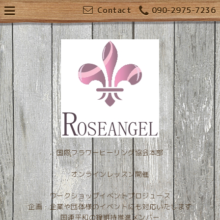
Contact
090-2975-7236
国際フラワーヒーリング協会本部
オンラインレッスン開催
ワークショップイベントプロジュース
企画・企業や団体様のイベントにも対応いたします
国連平和の鐘維持推進メンバー