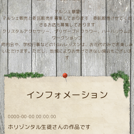
マルシェ華星
マルシェ販売と委託販売を募集しております 委託販売させてくだ
さるお店も募集しております
クリスタルアクセサリー、プリザーブドフラワー、ハーバリウムの
ワークショップ
町内会や、学校行事などの1dayレッスンは、お花代のみでお楽しみ
いただけます。ただし、地域によりお受けできない場合もございま
す
インフォメーション
0000-00-00 00:00:00
ホリゾンタル生徒さんの作品です