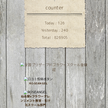
counter
Today :
126
Yesterday :
240
Total :
826905
ROSEANGEL
仙台駅×フラワーアレ
ンジメント教室・生け
花スクール部門