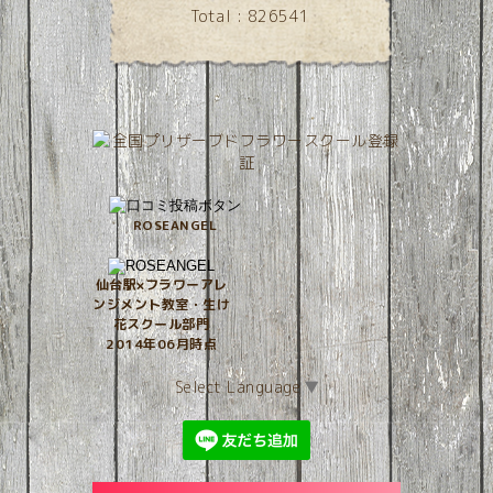
Total :
826541
ROSEANGEL
仙台駅×フラワーアレ
ンジメント教室・生け
花スクール部門
2014年06月時点
Select Language
▼