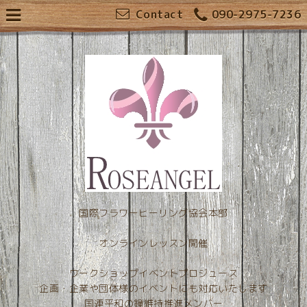
Contact
090-2975-7236
国際フラワーヒーリング協会本部
オンラインレッスン開催
ワークショップイベントプロジュース
企画・企業や団体様のイベントにも対応いたします
国連平和の鐘維持推進メンバー