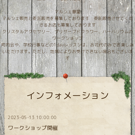
マルシェ華星
マルシェ販売と委託販売を募集しております 委託販売させてくだ
さるお店も募集しております
クリスタルアクセサリー、プリザーブドフラワー、ハーバリウムの
ワークショップ
町内会や、学校行事などの1dayレッスンは、お花代のみでお楽しみ
いただけます。ただし、地域によりお受けできない場合もございま
す
インフォメーション
2023-05-13 10:00:00
ワークショップ開催